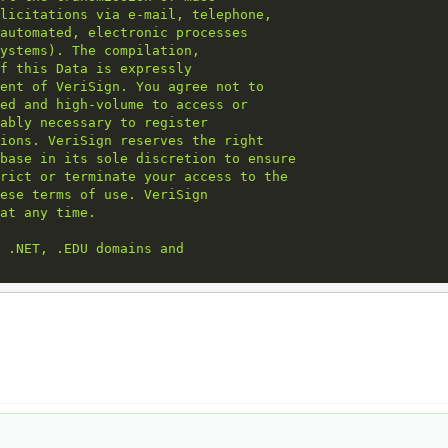
licitations via e-mail, telephone,
automated, electronic processes
ystems). The compilation,
f this Data is expressly
ent of VeriSign. You agree not to
ed and high-volume to access or
ably necessary to register
ions. VeriSign reserves the right
base in its sole discretion to ensure
rict or terminate your access to the
ese terms of use. VeriSign
at any time.
 .NET, .EDU domains and