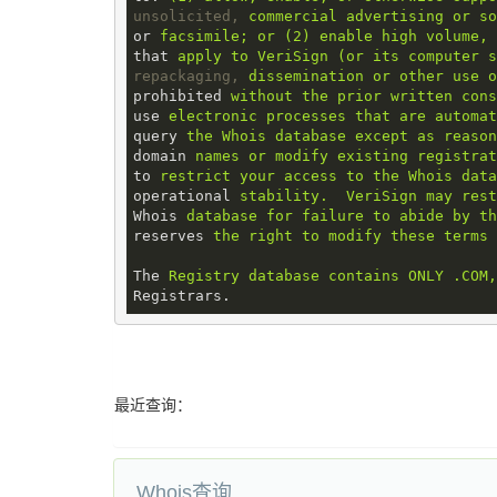
unsolicited,
commercial advertising or so
or
facsimile; or (2) enable high volume, 
that
apply to VeriSign (or its computer s
repackaging,
dissemination or other use o
prohibited
without the prior written cons
use
electronic processes that are automat
query
the Whois database except as reason
domain
names or modify existing registrat
to
restrict your access to the Whois data
operational
stability.  VeriSign may rest
Whois
database for failure to abide by th
reserves
the right to modify these terms 
The
Registry database contains ONLY .COM,
Registrars.
最近查询：
Whois查询