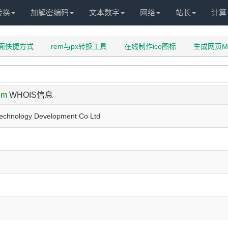
转换
加解密编码
文本数字
网络
站长
计算
面快捷方式
rem与px转换工具
在线制作ico图标
生成网页M
om
WHOIS信息
 Technology Development Co Ltd