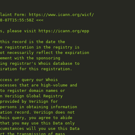
laint Form: https://www.icann.org/wicf/
8-07T15:55:58Z <<<
s, please visit https://icann.org/epp
this record is the date the
e registration in the registry is
ot necessarily reflect the expiration
ement with the sponsoring
ing registrar's Whois database to
iration for this registration.
ccess or query our Whois
ocesses that are high-volume and
 to register domain names or
n VeriSign Global Registry
 provided by VeriSign for
persons in obtaining information
ation record. VeriSign does not
hois query, you agree to abide
that you may use this Data only
cumstances will you use this Data
rt the transmission of mass