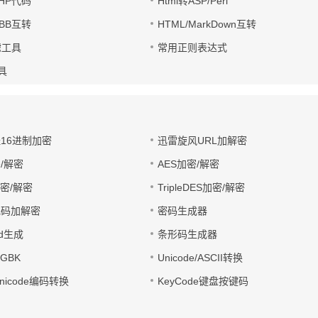
PHP代码
Html转ASP/Perl
UBB互转
HTML/MarkDown互转
滤工具
常用正则表达式
工具
址16进制加密
迅雷旋风URL加解密
/解密
AES加密/解密
加密/解密
TripleDES加密/解密
电码加解密
密码生成器
wd生成
条形码生成器
转GBK
Unicode/ASCII转换
/Unicode编码转换
KeyCode键盘按键码