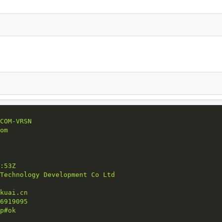
COM-VRSN
om
:53Z
Technology Development Co Ltd
kuai.cn
6919095
p#ok