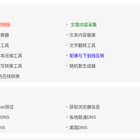
动排版
文章内容采集
转换器
文本内容替换
排工具
文字翻转工具
文本压缩工具
驼峰与下划线互转
大写转换工具
随机数生成器
色在线转换
ket测试
获取浏览器信息
DNS
各地联通DNS
NS
美国DNS