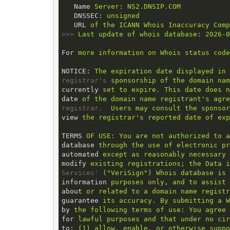
Name
Server: NS2.DNSIP.COM
DNSSEC
: 
unsigned
URL
of the ICANN Whois Inaccuracy Comp
>>>
Last update of whois database: 2026-0
For
more information on Whois status code
NOTICE
: 
The expiration date displayed in 
registrar's
sponsorship of the domain nam
currently
set to expire. This date does n
date
of the domain name registrant's agre
registrar.
Users may consult the sponsor
view
the registrar's reported date of exp
TERMS
OF USE: You are not authorized to a
database
through the use of electronic pr
automated
except as reasonably necessary
modify
existing registrations; the Data i
Services'
("VeriSign") Whois database is
information
purposes only, and to assist 
about
or related to a domain name registr
guarantee
its accuracy. By submitting a W
by
the following terms of use: You agree 
for
lawful purposes and that under no cir
to
: 
(1) allow, enable, or otherwise suppo