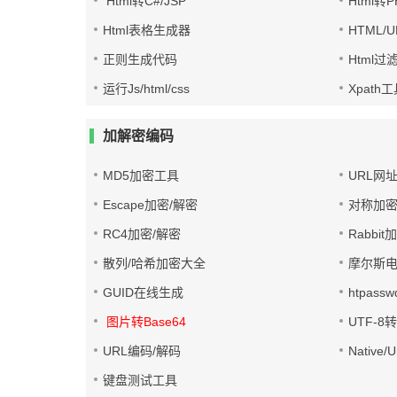
Html转C#/JSP
Html转
Html表格生成器
HTML/
正则生成代码
Html过
运行Js/html/css
Xpath
加解密编码
MD5加密工具
URL网
Escape加密/解密
对称加密
RC4加密/解密
Rabbit
散列/哈希加密大全
摩尔斯
GUID在线生成
htpass
图片转Base64
UTF-8
URL编码/解码
Native
键盘测试工具