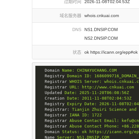
过期时间
2026-11-08T02:04:53Z
域名服务器
whois.cnkuai.com
DNS
NS1.DNSIP.COM
NS2.DNSIP.COM
状态
ok https://icann.org/epp#ok
Domain
Name: CHINAYUCHANG.COM
Registry
Domain ID: 1686099716_DOMAIN_
Registrar
WHOIS Server: whois.cnkuai.c
Registrar
URL: http://www.cnkuai.com
Updated
Date: 2025-11-20T06:08:56Z
Creation
Date: 2011-11-08T02:04:53Z
Registry
Expiry Date: 2026-11-08T02:04
Registrar
: 
Tianjin Zhuiri Science and 
Registrar
IANA ID: 1722
Registrar
Abuse Contact Email: kefu@cn
Registrar
Abuse Contact Phone: +86.228
Domain
Status: ok https://icann.org/ep
Name
Server: NS1.DNSIP.COM