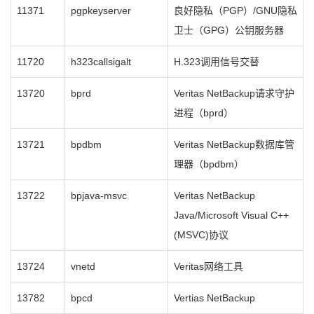
11371
pgpkeyserver
良好隐私（PGP）/GNU隐私
卫士（GPG）公钥服务器
11720
h323callsigalt
H.323调用信号交替
13720
bprd
Veritas NetBackup请求守护
进程（bprd）
13721
bpdbm
Veritas NetBackup数据库管
理器（bpdbm）
13722
bpjava-msvc
Veritas NetBackup
Java/Microsoft Visual C++
(MSVC)协议
13724
vnetd
Veritas网络工具
13782
bpcd
Vertias NetBackup