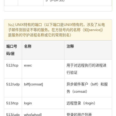
3（POPS3）
No2.
UNIX特有的端口（以下端口是UNIX特有的，涉及了从电
子邮件到验证不等的服务。在方括号内的名称（如[service]）
是服务的守护进程名称或它的常用别名）
端口号
名称
注释
码/层
512/tcp
exec
用于对远程执行的进程进
行验证
512/udp
biff[comsat]
异步邮件客户（biff）和服
务（comsat）
513/tcp
login
远程登录（rlogin）
513/udp
who[whod]
登录的用户列表