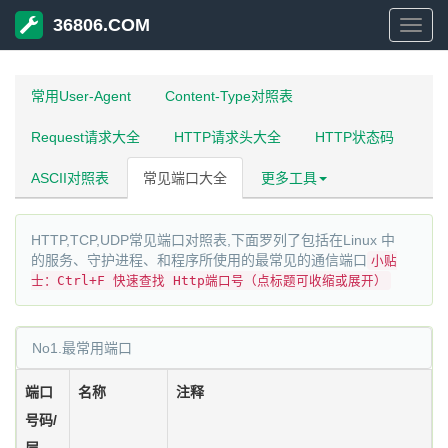
36806.COM
3680
常用User-Agent
Content-Type对照表
Request请求大全
HTTP请求头大全
HTTP状态码
ASCII对照表
常见端口大全
更多工具
HTTP,TCP,UDP常见端口对照表,下面罗列了包括在Linux 中
的服务、守护进程、和程序所使用的最常见的通信端口
小贴
士：Ctrl+F 快速查找 Http端口号（点标题可收缩或展开）
No1.最常用端口
端口
名称
注释
号码/