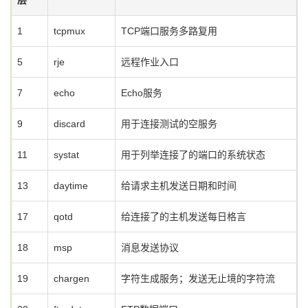
层
1
tcpmux
TCP端口服务多路复用
5
rje
远程作业入口
7
echo
Echo服务
9
discard
用于连接测试的空服务
11
systat
用于列举连接了的端口的系统状态
13
daytime
给请求主机发送日期和时间
17
qotd
给连接了的主机发送每日格言
18
msp
消息发送协议
19
chargen
字符生成服务；发送无止境的字符流