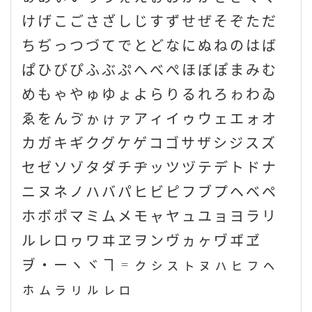
けげこごさざしじすずせぜそぞただ
ちぢっつづてでとどなにぬねのはば
ぱひびぴふぶぷへべぺほぼぽまみむ
めもゃやゅゆょよらりるれろゎわゐ
ゑをんゔゕゖァアィイゥウェエォオ
カガキギクグケゲコゴサザシジスズ
セゼソゾタダチヂッツヅテデトドナ
ニヌネノハバパヒビピフブプヘベペ
ホボポマミムメモャヤュユョヨラリ
ルレロヮワヰヱヲンヴヵヶヷヸヹ
ヺ・ーヽヾヿ゠ㇰㇱㇲㇳㇴㇵㇶㇷㇸ
ㇹㇺㇻㇼㇽㇾㇿ