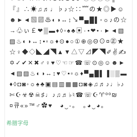
『』∴☀♫♬♩♭♪☆∷﹌の★◎▶☺
☻►◄▧▨♨◐◑↔↕↘▀▄█▌◦☼♪の☆
→♧ぃ￡❤▒▬♦◊◦♠♣▣۰•❤•۰►◄▧
▨♨◐◑↔↕▪▫☼♦⊙●○①⊕◎Θ⊙¤㊣★
☆♀◆◇◣◢◥▲▼△▽⊿◤◥✐✌✍
✡✓✔✕✖♂♀♥♡☜☞☎☏⊙◎☺☻►
◄▧▨♨◐◑↔↕♥♡▪▫☼♦▀▄█▌▐░▒▬
♦◊◘◙◦☼♠♣▣▤▥▦▩◘◙◈♫♬♪♩♭♪
✄☪☣☢☠♯♩♪♫♬♭♮☎☏☪♈ºº₪
¤큐«»™♂✿♥ ◕‿-｡ ｡◕‿◕｡
希腊字母