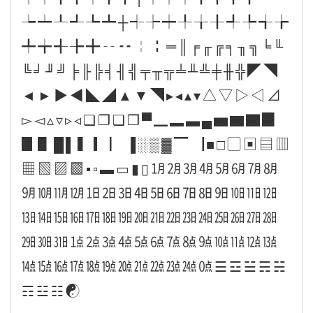
┶┷┸┹┺┻┼┽┾┿╀╁╂╃╄╅╆
╇╈╉╊╋╌╍╎╏═║╒╓╔╕╖╗╘╙
╚╛╜╝╞╟╠╡╢╣╤╥╦╧╨╩╪╫╬◤◥
◄►▶◀◣◢▲▼◥▸◂▴▾△▽▷◁⊿
▻◅▵▿▹◃❏❐❑❒▀▁▂▃▄▅▆▇▉
▊▋█▌▍▎▏▐░▒▓▔▕■□▢▣▤▥
▦▧▨▩▪▫▬▭▮▯㋀㋁㋂㋃㋄㋅㋆㋇
㋈㋉㋊㋋㏠㏡㏢㏣㏤㏥㏦㏧㏨㏩㏪㏫
㏬㏭㏮㏯㏰㏱㏲㏳㏴㏵㏶㏷㏸㏹㏺㏻
㏼㏽㏾㍙㍚㍛㍜㍝㍞㍟㍠㍡㍢㍣㍤㍥
㍦㍧㍨㍩㍪㍫㍬㍭㍮㍯㍰㍘☰☲☱☴☵
☶☳☷☯