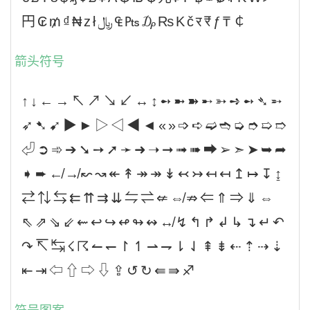
円₢₥₫₦zł﷼₠₧₯₨Kčर₹ƒ₸￠
箭头符号
↑↓←→↖↗↘↙↔↕➻➼➽➸➳➺➻➴➵
➶➷➹▶►▷◁◀◄«»➩➪➫➬➭➮➯➱
⏎➲➾➔➘➙➚➛➜➝➞➟➠➡➢➣➤➥➦
➧➨↚↛↜↝↞↟↠↠↡↢↣↤↤↥↦↧↨
⇄⇅⇆⇇⇈⇉⇊⇋⇌⇍⇎⇏⇐⇑⇒⇓⇔
⇖⇗⇘⇙⇜↩↪↫↬↭↮↯↰↱↲↳↴↵↶
↷↸↹☇☈↼↽↾↿⇀⇁⇂⇃⇞⇟⇠⇡⇢⇣
⇤⇥⇦⇧⇨⇩⇪↺↻⇚⇛♐