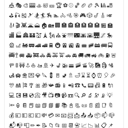
🎪🎭🎨🎰🚣🛀🎫🏆⚽⚾🏀🏈🏉🎾🎱🎳
⛳🎣🎽🎿🏂🏄🏇🏊🚴🚵🎯🎮🎲🎷🎸🎺
🎻🎬👾🌋🗻🏠🏡🏢🏣🏤🏥🏦🏨🏩🏪🏫
🏬🏭🏯🏰💒🗼🗽⛪⛲🌁🌃🌆🌇🌉🌌🎠
🎡🎢🚂🚃🚄🚅🚆🚇🚈🚉🚊🚝🚞🚋🚌🚍
🚎🚏🚐🚑🚒🚓🚔🚕🚖🚗🚘🚚🚛🚜🚲⛽🚨
🚥🚦🚧⚓⛵🚤🚢✈💺🚁🚟🚠🚡🚀🎑🗿🛂
🛃🛄🛅💌💎🔪💈🚪🚽🚿🛁⌛⏳⌚⏰🎈🎉
🎊🎎🎏🎐🎀🎁📯📻📱📲☎📞📟📠🔋🔌
💻💽💾💿📀🎥📺📷📹📼🔍🔎🔬🔭📡💡
🔦🏮📔📕📖📗📘📙📚📓📃📜📄📰📑🔖
💰💴💵💶💷💸💳✉📧📨📩📤📥📦📫📪
📬📭📮✏✒📝📁📂📅📆📇📈📉📊📋📌