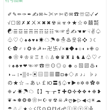
符号图案
✐✎✏✑✒✍✉✁✂✃✄✆✉☎☏☑✓✔
√☐☒✗✘ㄨ✕✖✖☢☠☣✈★☆✡囍㍿
☯☰☲☱☴☵☶☳☷☜☞☝✍☚☛☟✌♤
♧♡♢♠♣♥♦☀☁☂❄☃♨웃유❖☽☾
☪✿♂♀✪✯☭➳卍卐√×■◆●○◐◑✙☺
☻❀⚘♔♕♖♗♘♙♚♛♜♝♞♟♧♡♂
♀♠♣♥❤☜☞☎☏⊙◎☺☻☼▧▨♨◐
◑↔↕▪▒◊◦▣▤▥▦▩◘◈◇♬♪♩♭♪
の★☆→あぃ￡Ю〓§♤♥▶¤✲❈✿✲
❈➹☀☂☁【】┱┲❣✚✪✣✤✥✦❉❥
❦❧❃❂❁❀✄☪☣☢☠☭ღ▶▷◀◁☀☁
☂☃☄★☆☇☈⊙☊☋☌☍ⓛⓞⓥⓔ╬