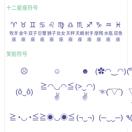
十二星座符号
♈
♉
♊
♋
♌
♍
♎
♏
♐
♑
♒
♓
牧羊
金牛
双子
巨蟹
狮子
处女
天秤
天蝎
射手
摩羯
水瓶
双鱼
座
座
座
座
座
座
座
座
座
座
座
座
笑脸符号
☹
☺
☻
(✿◠‿◠)
(͡
≧◠◡◠≦
(>‿◠)
(ô‿ô)
☜(ˆ▽ˆ)
✌
✌
≧◔◡◔≦
≧◉◡◉≦
(¬‿¬)
(─‿‿─)
٩