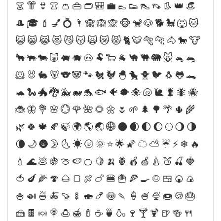
👗👘👙👚👛👜👝🎒💼👞👟👠👡👢👑👒
🎩🎓💄💅💍🌂🙈🙉🙊🐵🐒🐶🐕🐩🐺🐱
😺😸😹😻😼😽🙀😿😾🐈🐯🐅🐆🐴🐎🐮
🐂🐃🐄🐷🐖🐗🐽🐏🐑🐐🐪🐫🐘🐭🐁🐀
🐹🐰🐇🐻🐨🐼🐾🐔🐓🐣🐤🐥🐦🐧🐸🐊
🐢🐍🐲🐉🐳🐋🐬🐟🐠🐡🐙🐚🐌🐛🐜🐝
🐞🦋💐🌸💮🌹🌺🌻🌼🌷🌱🌲🌳🌴🌵🌾
🌿🍀🍁🍂🍃🌍🌎🌏🌐🌑🌒🌓🌔🌕🌖🌗
🌘🌙🌚🌛🌜☀🌝🌞⭐🌟🌠☁⛅☔⚡❄🔥
💧🌊💩🍇🍈🍉🍊🍋🍌🍍🍎🍏🍐🍑🍒🍓
🍅🍆🌽🍄🌰🍞🍖🍗🍔🍟🍕🍳🍲🍱🍘🍙
🍚🍛🍜🍝🍠🍢🍣🍤🍥🍡🍦🍧🍨🍩🍪🎂
🍰🍫🍬🍭🍮🍯🍼☕🍵🍶🍷🍸🍹🍺🍻🍴