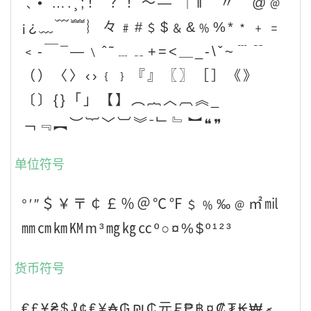
﹑•¨….¸;！´？！～—ˉ｜‖＂〃｀@﹫
¡¿﹏﹋﹌︴々﹟#﹩$﹠&﹪%*﹡﹢﹦
﹤‐￣¯―﹨ˆ˜﹍﹎+=<＿_-\ˇ~﹉﹊
（）〈〉‹›﹛﹜『』〖〗［］《》
〔〕{}「」【】︵︷︿︹︽_
﹁﹃︻︶︸﹀︺︾ˉ﹂﹄︼❝❞
单位符号
°′″＄￥〒￠￡％＠℃℉﹩﹪‰﹫㎡㏕
㎜㎝㎞㏎m³㎎㎏㏄º○¤%$º¹²³
货币符号
€£Ұ₴$₰¢₤¥₳₲₪₵元₣₱฿¤₡₮₭₩ރ