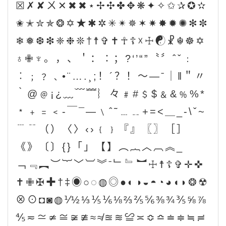
☒✗✘ㄨ✕✖✖⋆✢✣✤✥❋✦✧✩✰✪✫
✬✭✮✯❂✡★✱✲✳✴✵✶✷✸✹✺✻✼
❄❅❆❇❈❉❊†☨✞✝☥☦☓☩☯☧☬☸✡
♁✙♆。，、＇：∶；?‘’“”〝〞ˆˇ﹕
︰﹔﹖﹑•¨….¸;！´？！～—ˉ｜‖＂〃
｀@﹫¡¿﹏﹋﹌︴々﹟#﹩$﹠&﹪%*
﹡﹢﹦﹤‐￣¯―﹨ˆ˜﹍﹎+=<＿_-\ˇ~
﹉﹊（）〈〉‹›﹛﹜『』〖〗［］
《》〔〕{}「」【】︵︷︿︹︽_
﹁﹃︻︶︸﹀︺︾ˉ﹂﹄︼☩☨☦✞✛✜
✝✙✠✚†‡◉○◌◍◎●◐◑◒◓◔◕◖◗❂☢
⊗⊙◘◙◍⅟½⅓⅕⅙⅛⅔⅖⅚⅜¾⅗⅝⅞
⅘≂≃≄≅≆≇≈≉≊≋≌≍≎≏≐≑≒≓