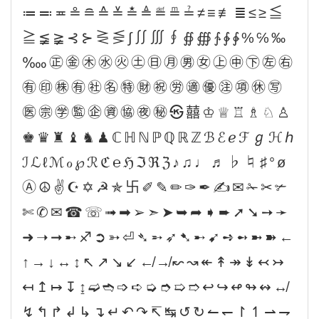
≔≕≖≗≘≙≚≛≜≝≞≟≠≡≢≣≤≥≦
≧≨≩⊰⊱⋛⋚∫∬∭∮∯∰∱∲∳%℅‰
‱㊣㊎㊍㊌㊋㊏㊐㊊㊚㊛㊤㊥㊦㊧㊨
㊒㊞㊑㊒㊓㊔㊕㊖㊗㊘㊜㊝㊟㊠㊡㊢
㊩㊪㊫㊬㊭㊮㊯㊰㊙㉿囍♔♕♖♗♘♙
♚♛♜♝♞♟ℂℍℕℙℚℝℤℬℰℯℱℊℋℎ
ℐℒℓℳℴ℘ℛℭ℮ℌℑℜℨ♪♫♩♬♭♮♯°ø
Ⓐ☮✌☪✡☭✯卐✐✎✏✑✒✍✉✁✂✃
✄✆✉☎☏➟➡➢➣➤➥➦➧➨➚➘➙➛
➜➝➞➸♐➲➳⏎➴➵➶➷➸➹➺➻➼➽←
↑→↓↔↕↖↗↘↙↚↛↜↝↞↟↠↡↢↣
↤↥↦↧↨➫➬➩➪➭➮➯➱↩↪↫↬↭↮
↯↰↱↲↳↴↵↶↷↸↹↺↻↼↽↾↿⇀⇁