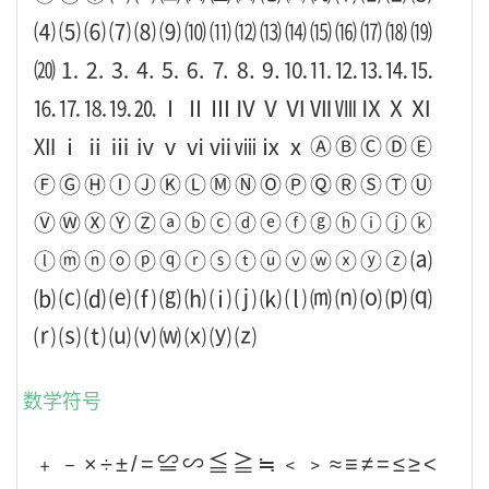
⑷⑸⑹⑺⑻⑼⑽⑾⑿⒀⒁⒂⒃⒄⒅⒆
⒇⒈⒉⒊⒋⒌⒍⒎⒏⒐⒑⒒⒓⒔⒕⒖
⒗⒘⒙⒚⒛ⅠⅡⅢⅣⅤⅥⅦⅧⅨⅩⅪ
ⅫⅰⅱⅲⅳⅴⅵⅶⅷⅸⅹⒶⒷⒸⒹⒺ
ⒻⒼⒽⒾⒿⓀⓁⓂⓃⓄⓅⓆⓇⓈⓉⓊ
ⓋⓌⓍⓎⓏⓐⓑⓒⓓⓔⓕⓖⓗⓘⓙⓚ
ⓛⓜⓝⓞⓟⓠⓡⓢⓣⓤⓥⓦⓧⓨⓩ⒜
⒝⒞⒟⒠⒡⒢⒣⒤⒥⒦⒧⒨⒩⒪⒫⒬
⒭⒮⒯⒰⒱⒲⒳⒴⒵
数学符号
﹢﹣×÷±/=≌∽≦≧≒﹤﹥≈≡≠=≤≥<