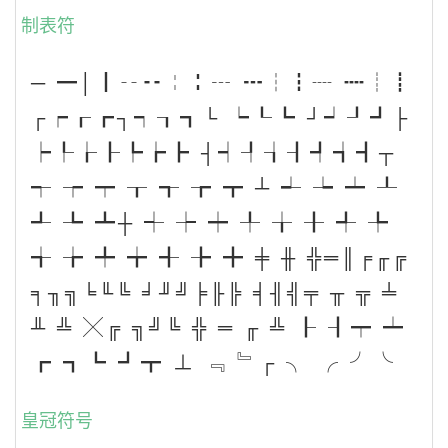
制表符
─ ━│┃╌╍╎╏┄ ┅┆┇┈ ┉┊┋
┌┍┎┏┐┑┒┓└ ┕┖┗ ┘┙┚┛├
┝┞┟┠┡┢┣ ┤┥┦┧┨┩┪┫┬
┭ ┮ ┯ ┰ ┱ ┲ ┳ ┴ ┵ ┶ ┷ ┸
┹ ┺ ┻┼ ┽ ┾ ┿ ╀ ╁ ╂ ╃ ╄
╅ ╆ ╇ ╈ ╉ ╊ ╋ ╪ ╫ ╬═║╒╓╔
╕╖╗╘╙╚ ╛╜╝╞╟╠ ╡╢╣╤ ╥ ╦ ╧
╨ ╩ ╳╔ ╗╝╚ ╬ ═ ╓ ╩ ┠ ┨┯ ┷
┏ ┓┗ ┛┳ ⊥ ﹃ ﹄┌ ╮ ╭ ╯╰
皇冠符号