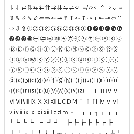
⇂⇃⇄⇅⇆⇇⇈⇉⇊⇋⇌⇍⇎⇏⇐⇑⇒⇓⇔
⇕⇖⇗⇘⇙⇚⇛⇜⇝⇞⇟⇠⇡⇢⇣⇤⇥⇦⇧
⇨⇩⇪➀➁➂➃➄➅➆➇➈➉➊➋➌➍➎➏
➐➑➒➓㊀㊁㊂㊃㊄㊅㊆㊇㊈㊉ⒶⒷⒸ
ⒹⒺⒻⒼⒽⒾⒿⓀⓁⓂⓃⓄⓅⓆⓇⓈ
ⓉⓊⓋⓌⓍⓎⓏⓐⓑⓒⓓⓔⓕⓖⓗⓘ
ⓙⓚⓛⓜⓝⓞⓟⓠⓡⓢⓣⓤⓥⓦⓧⓨ
ⓩ⒜⒝⒞⒟⒠⒡⒢⒣⒤⒥⒦⒧⒨⒩⒪
⒫⒬⒭⒮⒯⒰⒱⒲⒳⒴⒵ⅠⅡⅢⅣⅤ
ⅥⅦⅧⅨⅩⅪⅫⅬⅭⅮⅯⅰⅱⅲⅳⅴⅵ
ⅶⅷⅸⅹⅺⅻⅼⅽⅾⅿ┌┍┎┏┐┑┒┓
└┕┖┗┘┙┚┛├┝┞┟┠┡┢┣┤
┥┦┧┨┩┪┫┬┭┮┯┰┱┲┳┴┵