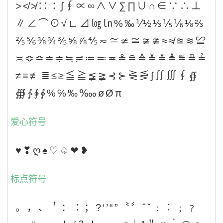
>≮≯∷∶∫∮∝∞∧∨∑∏∪∩∈∵∴⊥
∥∠⌒⊙√∟⊿㏒㏑%‰⅟½⅓⅕⅙⅛⅔
⅖⅚⅜¾⅗⅝⅞⅘≂≃≄≅≆≇≈≉≊≋≌
≍≎≏≐≑≒≓≔≕≖≗≘≙≚≛≜≝≞≟
≠≡≢≣≤≥≦≧≨≩⊰⊱⋛⋚∫∬∭∮∯
∰∱∲∳%℅‰‱øØπ
爱心符号
♥❣ღ♠♡♤❤❥
标点符号
。，、＇：∶；?‘’“”〝〞ˆˇ﹕︰﹔﹖