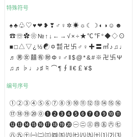
特殊符号
♠♣♧♡♥❤❥❣♂♀✲☀☼☾☽◐◑☺☻
☎☏✿❀№↑↓←→√×÷★℃℉°◆◇⊙
■□△▽¿½☯✡㍿卍卐♂♀✚〓㎡♪♫♩
♬㊚㊛囍㊒㊖Φ♀♂‖$@*&#※卍卐Ψ
♫♬♭♩♪♯♮⌒¶∮‖€￡¥$
编号序号
①②③④⑤⑥⑦⑧⑨⑩⑪⑫⑬⑭⑮⑯
⑰⑱⑲⑳⓪❶❷❸❹❺❻❼❽❾❿⓫
⓬⓭⓮⓯⓰⓱⓲⓳⓴㊀㊁㊂㊃㊄㊅㊆
㊇㊈㊉㈠㈡㈢㈣㈤㈥㈦㈧㈨㈩⑴⑵⑶