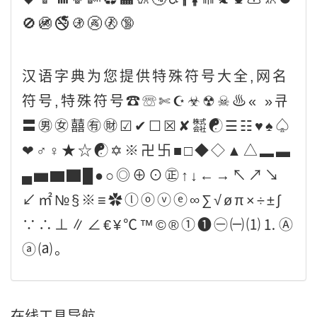
🚫🚳🚭🚯🚱🚷🔞
汉语字典为您提供特殊符号大全,网名
符号,特殊符号☎☏✄☪☣☢☠♨« »큐
〓㊚㊛囍㊒㊖☑✔☐☒✘㍿☯☰☷♥♠♤
❤♂♀★☆☯✡※卍卐■□◆◇▲△▂▃
▄▅▆▇█●○◎⊕⊙㊣↑↓←→↖↗↘
↙㎡№§※≡✿ⓛⓞⓥⓔ∞∑√øπ×÷±∫
∵∴⊥∥∠€¥℃™©®①❶㊀㈠⑴⒈Ⓐ
ⓐ⒜。
在线工具导航