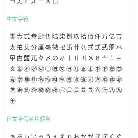
ㄣㄤㄥㄦㄧㄨㄩ
中文字符
零壹贰叁肆伍陆柒捌玖拾佰仟万亿吉
太拍艾分厘毫微卍卐卄巜弍弎弐朤氺
曱甴囍兀々〆のぁ〡〢〣〤〥〦〧〨
〩㊎㊍㊌㊋㊏㊚㊛㊐㊊㊣㊤㊥㊦㊧㊨
㊒㊫㊑㊓㊔㊕㊖㊗㊘㊜㊝㊞㊟㊠㊡㊢
㊩㊪㊬㊭㊮㊯㊰㊀㊁㊂㊃㊄㊅㊆㊇㊈
㊉
日文平假名片假名
ぁあぃいぅうぇえぉおかがきぎくぐ