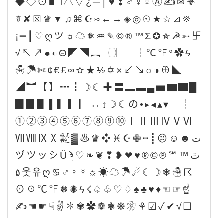
◆◇⊙■□△▽¿─│♥❣♂♀☿Ⓐ✍✉☣
☤✘☒♛▼♫⌘☪≈←→◈◎☉★☆⊿※
¡━┃♡ღツ☼☁❅♒✎©®™Σ✪✯☭➳卐
√↖↗●◐Θ◤◥︻〖〗┄┆℃℉°✿ϟ
☃☂✄¢€£∞✫★½✡×↙↘○◑⊕◣
◢︼【】┅┇☽☾✚〓▂▃▄▅▆▇█
▉▊▋▌▍▎▏↔↕☽☾の•▸◂▴▾┈┊
①②③④⑤⑥⑦⑧⑨⑩ⅠⅡⅢⅣⅤⅥ
ⅦⅧⅨⅩ㍿▓♨♛❖♓☪✙┉┋☹☺☻ت
ヅツッシÜϡﭢ™℠℗©®♥❤❥❣❦❧♡
۵웃유ღ♋♂♀☿☼☀☁☂☄☾☽❄☃☈
⊙☉℃℉❅✺ϟ☇♤♧♡♢♠♣♥♦☜☞☝
✍☚☛☟✌✽✾✿❁❃❋❀⚘☑✓✔√☐