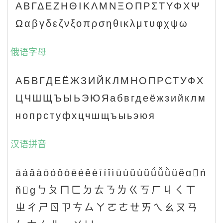
ΑΒΓΔΕΖΗΘΙΚΛΜΝΞΟΠΡΣΤΥΦΧΨ
Ωαβγδεζνξοπρσηθικλμτυφχψω
俄语字母
АБВГДЕЁЖЗИЙКЛМНОПРСТУФХ
ЦЧШЩЪЫЬЭЮЯабвгдеёжзийклм
нопрстуфхцчшщъыьэюя
汉语拼音
āáǎàōóǒòēéěèīíǐìūúǔùǖǘǚǜüêɑń
ňɡㄅㄆㄇㄈㄉㄊㄋㄌㄍㄎㄏㄐㄑㄒ
ㄓㄔㄕㄖㄗㄘㄙㄚㄛㄜㄝㄞㄟㄠㄡㄢ