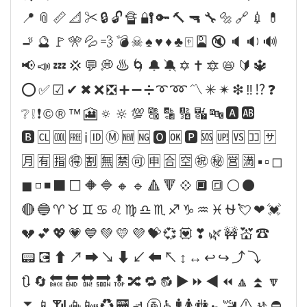
📍📎📏📐✂🔒🔓🔏🔐🔑🔨🔫🔧🔩🔗💉💊
🚬🔮🚩🎌💦💨💣☠♠♥♦♣🀄🎴🔇🔈🔉🔊
📢📣💤💢💬💭♨🌀🔔🔕✡✝🔯📛🔰🔱
⭕✅☑✔✖❌❎➕➖➗➰➿〽✳✴❇‼⁉❓
❔❕❗©®™🎦🔅🔆💯🔠🔡🔢🔣🔤🅰🆎
🅱🆑🆒🆓ℹ🆔Ⓜ🆕🆖🅾🆗🅿🆘🆙🆚🈁🈂
🈷🈶🈯🉐🈹🈚🈲🉑🈸🈴🈳㊗㊙🈺🈵▪▫◻
◼◽◾⬛⬜🔶🔷🔸🔹🔺🔻💠🔲🔳⚪⚫
🔴🔵♈♉♊♋♌♍♎♏♐♑♒♓⛎💘❤💓
💔💕💖💗💙💚💛💜💝💞💟❣🌿🚧💒☎
📟💽⬆↗➡↘⬇↙⬅↖↕↔↩↪⤴⤵
🔃🔄🔙🔚🔛🔜🔝🔀🔁🔂▶⏩◀⏪🔼⏫🔽
⏬📱📶📳📴♻🏧🚮🚰♿🚹🚺🚻🚼🚾⚠🚸⛔