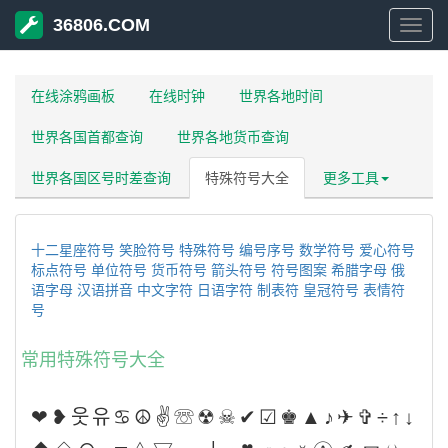
36806.COM
3680
在线涂鸦画板
在线时钟
世界各地时间
世界各国首都查询
世界各地货币查询
世界各国区号时差查询
特殊符号大全
更多工具
十二星座符号
笑脸符号
特殊符号
编号序号
数学符号
爱心符号
标点符号
单位符号
货币符号
箭头符号
符号图案
希腊字母
俄
语字母
汉语拼音
中文字符
日语字符
制表符
皇冠符号
表情符
号
常用特殊符号大全
❤❥웃유♋☮✌☏☢☠✔☑♚▲♪✈✞÷↑↓