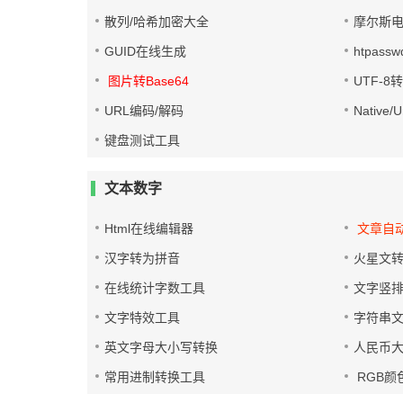
散列/哈希加密大全
摩尔斯
GUID在线生成
htpass
图片转Base64
UTF-8
URL编码/解码
Native
键盘测试工具
文本数字
Html在线编辑器
文章自
汉字转为拼音
火星文
在线统计字数工具
文字竖
文字特效工具
字符串
英文字母大小写转换
人民币
常用进制转换工具
RGB颜