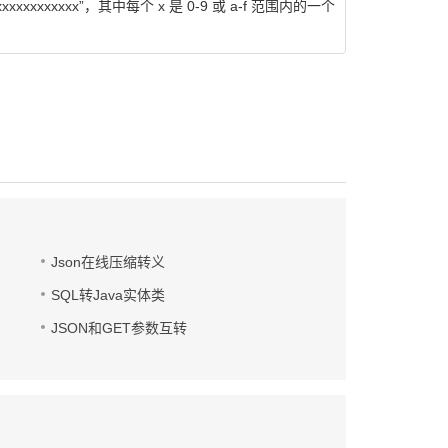
xxxxxx”，其中每个 x 是 0-9 或 a-f 范围内的一个
Json在线压缩转义
SQL转Java实体类
JSON和GET参数互转