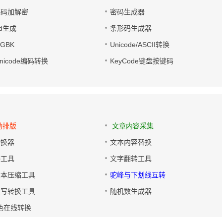
电码加解密
密码生成器
wd生成
条形码生成器
转GBK
Unicode/ASCII转换
/Unicode编码转换
KeyCode键盘按键码
动排版
文章内容采集
转换器
文本内容替换
排工具
文字翻转工具
文本压缩工具
驼峰与下划线互转
大写转换工具
随机数生成器
色在线转换