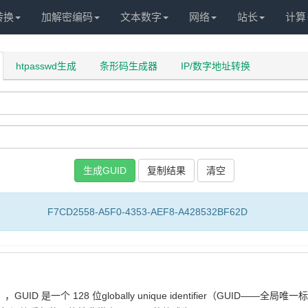
转换
加解密编码
文本数字
网络
站长
计算
htpasswd生成
条形码生成器
IP/数字地址转换
复制结果
F7CD2558-A5F0-4353-AEF8-A428532BF62D
标识符），GUID 是一个 128 位globally unique identifier（GUID