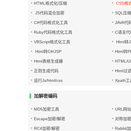
HTML格式化/压缩
CSS格
JS代码混合加密
SQL压
C#代码格式化工具
JAVA
Ruby代码格式化工具
C语言代
VBScript格式化工具
Html转J
Html转C#/JSP
Html转
Html表格生成器
HTML/
正则生成代码
Html过
运行Js/html/css
Xpath
加解密编码
MD5加密工具
URL网
Escape加密/解密
对称加密
RC4加密/解密
Rabbit