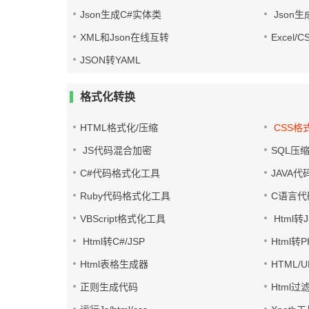
Json生成C#实体类
Json生
XML和Json在线互转
Excel/
JSON转YAML
格式化转换
HTML格式化/压缩
CSS格
JS代码混合加密
SQL压
C#代码格式化工具
JAVA
Ruby代码格式化工具
C语言代
VBScript格式化工具
Html转J
Html转C#/JSP
Html转
Html表格生成器
HTML/
正则生成代码
Html过