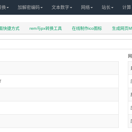
转换
加解密编码
文本数字
网络
站长
计算
面快捷方式
rem与px转换工具
在线制作ico图标
生成网页M
网
T