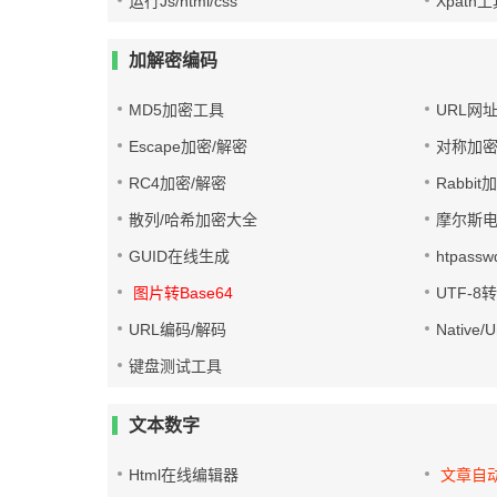
运行Js/html/css
Xpath
加解密编码
MD5加密工具
URL网
Escape加密/解密
对称加密
RC4加密/解密
Rabbit
散列/哈希加密大全
摩尔斯
GUID在线生成
htpass
图片转Base64
UTF-8
URL编码/解码
Native
键盘测试工具
文本数字
Html在线编辑器
文章自