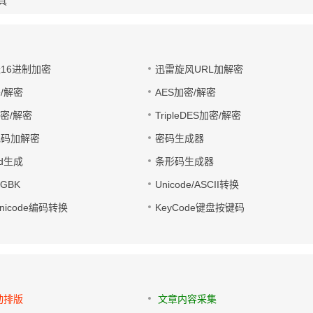
工具
址16进制加密
迅雷旋风URL加解密
/解密
AES加密/解密
加密/解密
TripleDES加密/解密
电码加解密
密码生成器
wd生成
条形码生成器
转GBK
Unicode/ASCII转换
/Unicode编码转换
KeyCode键盘按键码
动排版
文章内容采集