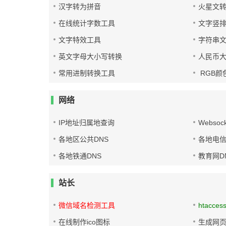
汉字转为拼音
火星文
在线统计字数工具
文字竖
文字特效工具
字符串
英文字母大小写转换
人民币
常用进制转换工具
RGB颜
网络
IP地址归属地查询
Websoc
各地区公共DNS
各地电信
各地铁通DNS
教育网D
站长
微信域名检测工具
htacces
在线制作ico图标
生成网页