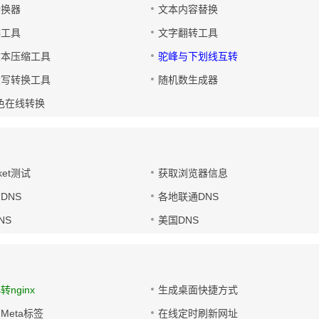
转换器
文本内容替换
排工具
文字翻转工具
文本压缩工具
驼峰与下划线互转
大写转换工具
随机数生成器
色在线转换
ket测试
获取浏览器信息
DNS
各地联通DNS
NS
美国DNS
s转nginx
生成桌面快捷方式
Meta标签
在线定时刷新网址