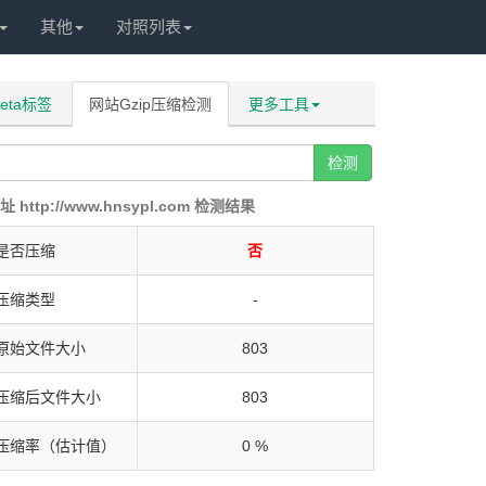
其他
对照列表
eta标签
网站Gzip压缩检测
更多工具
检测
址 http://www.hnsypl.com 检测结果
是否压缩
否
压缩类型
-
原始文件大小
803
压缩后文件大小
803
压缩率（估计值）
0 %